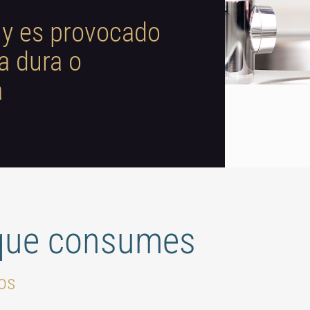
 y es provocado
a dura o
a
 que consumes
yos