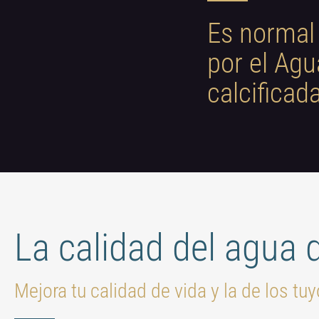
Es normal
por el Agu
calcificad
La calidad del agua
Mejora tu calidad de vida y la de los tu