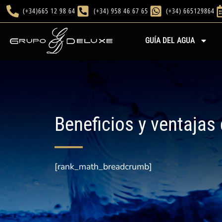
(+34)665 12 98 64
(+34) 958 46 67 65
(+34) 665129864
GUÍA DEL AGUA
Beneficios y ventajas
[rank_math_breadcrumb]