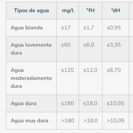
Tipos de agua
mg/l
°fH
ºdH
Agua blanda
≤17
≤1,7
≤0,95
Agua levemente
≤60
≤6,0
≤3,35
dura
Agua
≤120
≤12,0
≤6,70
moderadamente
dura
Agua dura
≤180
≤18,0
≤10,05
Agua muy dura
>180
>18,0
>10,05